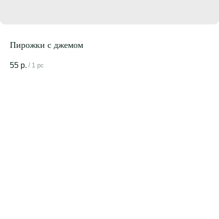
Пирожки с джемом
55
р.
/
1 pc