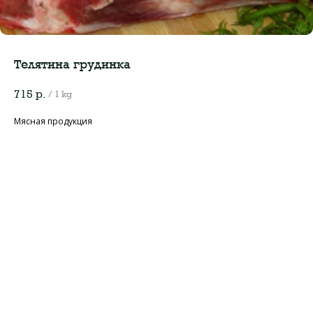
Телятина грудинка
715
р.
/
1 kg
Мясная продукция