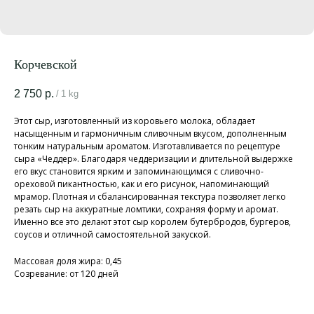
Корчевской
2 750
р.
/
1 kg
Этот сыр, изготовленный из коровьего молока, обладает
насыщенным и гармоничным сливочным вкусом, дополненным
тонким натуральным ароматом. Изготавливается по рецептуре
сыра «Чеддер». Благодаря чеддеризации и длительной выдержке
его вкус становится ярким и запоминающимся с сливочно-
ореховой пикантностью, как и его рисунок, напоминающий
мрамор. Плотная и сбалансированная текстура позволяет легко
резать сыр на аккуратные ломтики, сохраняя форму и аромат.
Именно все это делают этот сыр королем бутербродов, бургеров,
соусов и отличной самостоятельной закуской.
Массовая доля жира: 0,45
Созревание: от 120 дней