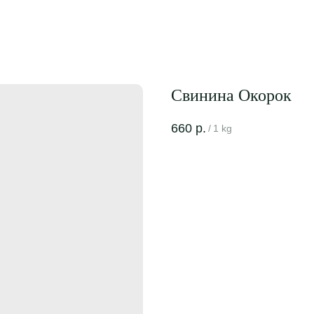
Свинина Окорок
660
р.
/
1 kg