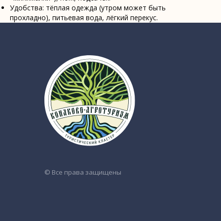
Удобства: тёплая одежда (утром может быть
© Все права защищены
ОБ
прохладно), питьевая вода, лёгкий перекус.
«У
ОГ
ИН
КП