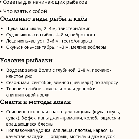
‣ Советы для начинающих рыбаков
‣ Что взять с собой
Основные виды рыбы и клёв
Щука: май–июль, 2–4 м, твистеры/джиг
Судак: июнь–сентябрь, 4–8 м, виброхвост
Лещ: июнь–август, 3–6 м, тесто/опарыш
Окунь: июнь–сентябрь, 1–3 м, мелкие воблеры
Условия рыбалки
Водоём: залив Волги с глубиной 2–8 м, песчано-
илистое дно
Сезон: май–сентябрь; зимняя (фев-март) по запросу
Течение: слабое – идеально для донной и
спиннинговой ловли
Снасти и методы ловли
Спиннинг: основная снасть для хищника (щука, окунь,
судак). Эффективны джиг-приманки, колеблющиеся и
вращающиеся блёсны
Поплавочная удочка: для леща, плотвы, карася. В
качестве насадки — опарыш, мотыль и даже кусок