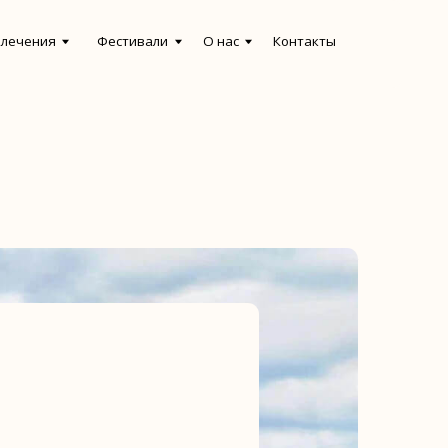
естивали
О нас
Контакты