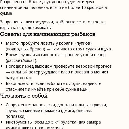
Разрешено не более двух донных удочек и двух
спиннингов на человека, всего не более 10 крючков в
сумме
Запрещены электроудочки, жаберные сети, остроги,
взрывчатка, ядохимикаты
Советы для начинающих рыбаков
Место: пробуйте ловить у коряг и «пупков»
(подводных бревен) — там часто стоят судак и щука.
Время: лучшая активность — раннее утро и вечер
(рассвет/закат).
Погода: перед выходом проверьте ветровой прогноз
— сильный ветер ухудшает клев и внезапно меняет
ракурс ловли.
Ва
Га
Безопасность: если рыбачите с лодки, наденьте
Но
спасжилет и имейте при себе сухие вещи.
Бл
Что взять с собой
На
Снаряжение: запас лески, дополнительные крючки,
грузила, сменные приманки (джиги, блёсны,
поплавки).
Инструменты: весы до 5 кг, рулетка (для замера
«минималки»), нож, подсачек.