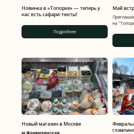
Новинка в «Топорке» — теперь у
Май встр
нас есть сафари-тенты!
Приглашае
на "Топор
Подробнее
Новый магазин в Москве
Февральс
глэмпин
м.Фонвизинская