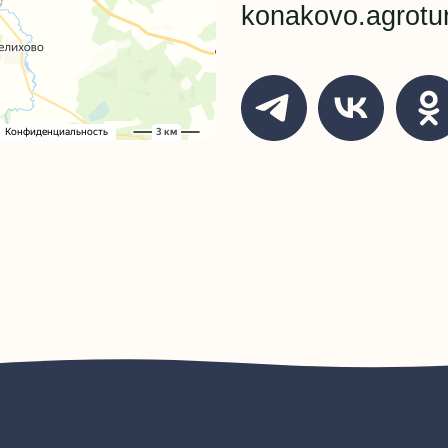
кансии
Правила проживани
лерея
Правила проживани
вости
Политика обработк
ог
Публичная оферта
ши магазины
Контакты
ЩЕСТВО С ОГРАНИЧЕННОЙ ОТВЕТСТВЕННОСТЬЮ
Разработка сайта
ПРАВЛЯЮЩАЯ КОМПАНИЯ ПО РАЗВИТИЮ ОТДЫХА»
РН: 1256900005636