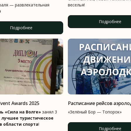
раля — развлекательная
веселья!
а
Подробнее
Подробнее
Event Awards 2025
Расписание рейсов аэроло
ь «Сила на Волге»
занял 3
«Зелёный Бор — Топорок»
к
лучшее туристическое
в области спорта
!
Подробнее