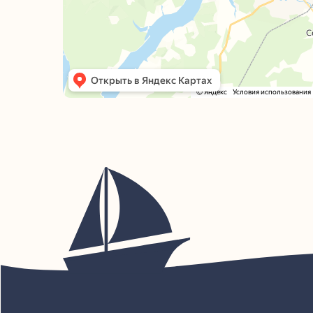
Ва
Га
Но
Бл
На
© Все права защищены
ОБ
«У
ОГ