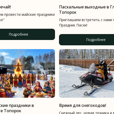
ечай!
Пасхальные выходные в Г
Топорок
м провести майские праздники
ке"
Приглашаем встретить с нами
Праздник Пасхи!
Подробнее
Подробнее
кие праздники в
Время для снегоходов!
ге Топорок
Снежный лес, новая техника и