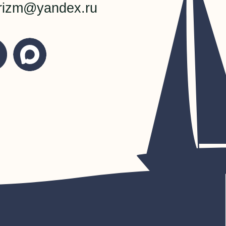
я
я с животными
и персональных данных