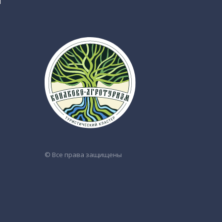
ИН
КП