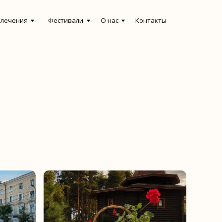
естивали
О нас
Контакты