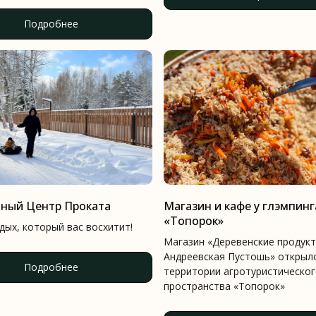
Подробнее
нный Центр Проката
Магазин и кафе у глэмпинг
«Топорок»
дых, который вас восхитит!
Магазин «Деревенские продук
Андреевская Пустошь» открыл
Контакты
Подробнее
территории агротуристическо
пространства «Топорок»
Для звонков